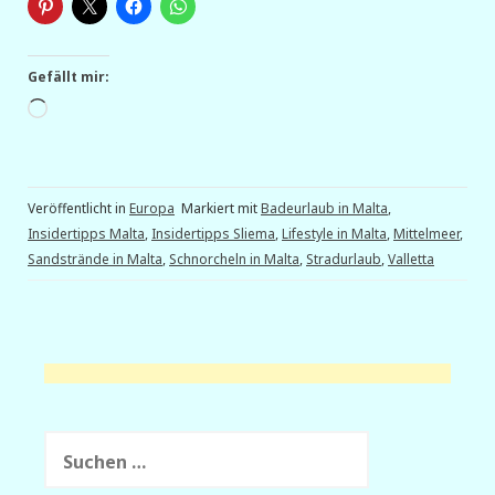
Gefällt mir:
Wird
geladen …
Veröffentlicht in
Europa
Markiert mit
Badeurlaub in Malta
,
Insidertipps Malta
,
Insidertipps Sliema
,
Lifestyle in Malta
,
Mittelmeer
,
Sandstrände in Malta
,
Schnorcheln in Malta
,
Stradurlaub
,
Valletta
Suchen
nach: