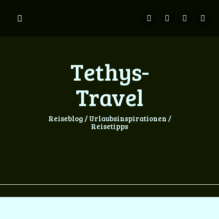
Springe
zum
Inhalt
Tethys-
Travel
Reiseblog / Urlaubsinspirationen /
Reisetipps