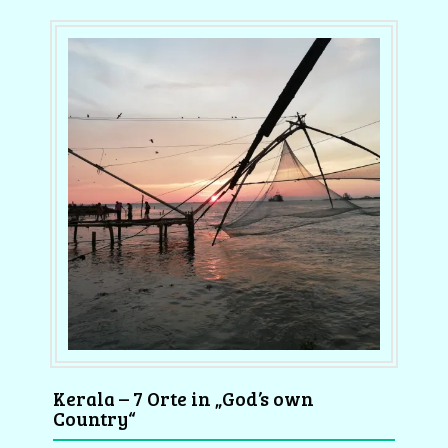
Kerala – 7 Orte in „God’s own
Country“