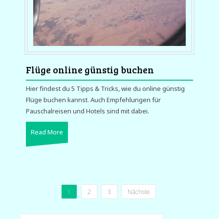
Flüge online günstig buchen
Hier findest du 5 Tipps & Tricks, wie du online günstig
Flüge buchen kannst. Auch Empfehlungen für
Pauschalreisen und Hotels sind mit dabei.
Read More
Seitennummerierung
1
2
3
Nächste
der
Suchen