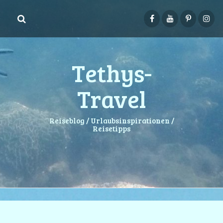
Springe
zum
Inhalt
Tethys-
Travel
Reiseblog / Urlaubsinspirationen /
Reisetipps