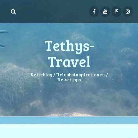
Springe
zum
Inhalt
Tethys-
Travel
Reiseblog / Urlaubsinspirationen /
Reisetipps