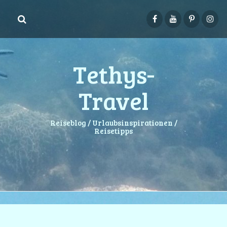
Springe
zum
Inhalt
Tethys-
Travel
Reiseblog / Urlaubsinspirationen /
Reisetipps